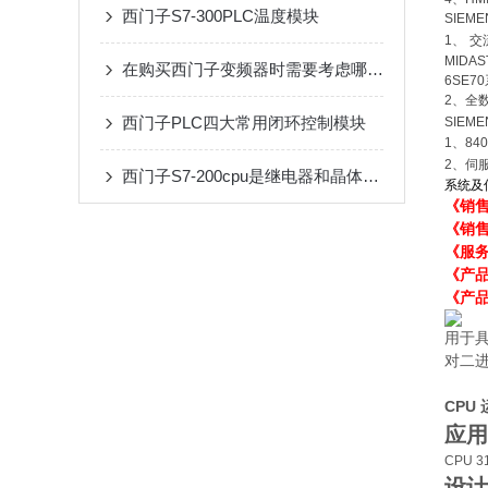
西门子S7-300PLC温度模块
SIEM
1
、
交
MIDAS
在购买西门子变频器时需要考虑哪些要素呢？
6SE70
2
、全
西门子PLC四大常用闭环控制模块
SIEM
1
、
84
2
、伺
西门子S7-200cpu是继电器和晶体管的优缺点
系统及
《销
《销
《服
《产
《产品
用于
对二
CPU 
应用
CPU
设计