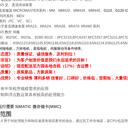
ENS
交、直流传动装置
流变频器
MICROMASTER
系列：
MM
、
MM420
、
MM430
、
MM440
、
G110
、
G120.
TER
系列：
MDV
系列（
FC
、
VC
、
SC
）
数字直流调速装置
6RA23
、
6RA24
、
6RA28
、
6RA70 6RA80
系列
ENS
数控
伺服
0D
、
802S/C
、
802SL
、
828D 801D
：
6FC5210,6FC6247,6FC5357,6FC5211,6FC5
服驱动
：
6SN1123,6SN1145,6SN1146,6SN1118,6SN1110,6SN1124,6SN1125,6SN
伺报电机，力矩电机，直线电机，伺服驱动等备件销售。
售态度》：质量保证、诚信服务、及时到位！
售宗旨》：为客户创造价值是我们永远追求的目标！
务说明》：现货配送至方国各地含税（17%）含运费！
品质量》：原装新品，方新原装！
优势》：专业销售 薄利多销 信誉好，口碑好，价格低，货期短，大量现
具有中等程序规模需求的应用
进制和浮点数运算具有较高的处理能力
运行需要 SIMATIC 微存储卡(MMC)
范围
 314 用于对处理能力和响应速度有很高要求的场合。通过其工作存储器，该CPU也适