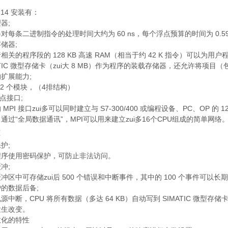
314 安装有：
器;
对每条二进制指令的处理时间大约为 60 ns，每个浮点预算的时间为 0.59
储器;
相关的程序段的 128 KB 高速 RAM（相当于约 42 K 指令）可以为
ATIC 微型存储卡（zui大 8 MB）作为程序的装载存储器，还允许将项目
扩展能力;
32 个模块，（4排结构）
多点接口;
 MPI 接口zui多可以同时建立与 S7-300/400 或编程设备、PC、OP
通过“全局数据通讯”，MPI可以用来建立zui多16个CPU组成的简单网络
护;
程序使用密码保护，可防止非法访问。
冲;
冲区中可存储zui后 500 个错误和中断事件，其中的 100 个事件可以长
的数据后备;
源中断，CPU 将所有数据（多达 64 KB）自动写到 SIMATIC 微
发生改变。
数化的特性