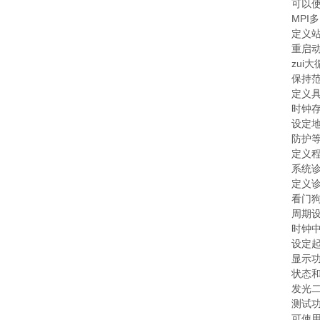
可以使
MPI
定义
重启动
zui
保持
定义
时钟
设定
防护
定义
系统
定义
看门
周期
时钟中
设定
显示
状态
发光二
测试
可使