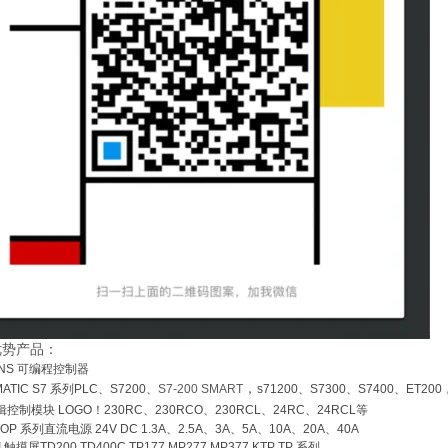
优势产品：
ENS
可编程控制器
，
MATIC S7
系列
PLC
、
S7200
、
S7-200 SMART
s71200
、
S7300
、
S7400
、
ET200
辑控制模块
LOGO
！
230RC
、
230RCO
、
230RCL
、
24RC
、
24RCL
等
TOP
系列直流电源
24V DC 1.3A
、
2.5A
、
3A
、
5A
、
10A
、
20A
、
40A
I
触摸屏
TD200 TD400C TP177,MP277 MP377 KTP TP 系列