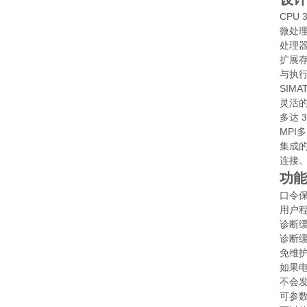
CPU 
微处理
处理器
扩展存
与执行
SIM
灵活的
多达 
MPI
集成的
连接。
功能
口令保
用户
诊断缓
诊断缓
免维护
如果电
不会
可参