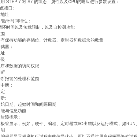
用 STEP 7 对 S7 的组态、属性以及CPU的响应进行参数设置：
多点接口;
站地址
/循环时间特性；
大循环时间以及负载限制，以及自检测功能
范围；
具有保持功能的存储位、计数器、定时器和数据块的数量
存储器；
地址
等级；
程序和数据的访问权限
诊断；
诊断报警的处理和范围
狗中断；
设定
断;
起始日期、起始时间和间隔周期
功能与信息功能
和故障指示；
极管显示，例如，硬件、编程、定时器或I/O出错以及运行模式，如RUN、ST
功能；
用编程器显示程序执行过程中的信号状态，可以不通过用户程序而修改过