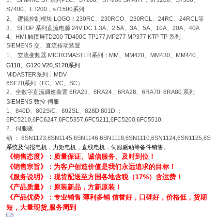
1
、
SIMATIC S7
系列
PLC
、
S7200
、
S7-200 SMART
s71200
、
S7300
、
S7400
、
ET200，s71500系列
2
、
逻辑控制模块
LOGO
！
230RC
、
230RCO
、
230RCL
、
24RC
、
24RCL
等
3
、
SITOP
系列直流电源
24V DC 1.3A
、
2.5A
、
3A
、
5A
、
10A
、
20A
、
40A
4
、
HMI
触摸屏
TD200 TD400C TP177,MP277 MP377 KTP TP 系列
SIEMENS
交、直流传动装置
1
、
交流变频器
MICROMASTER
系列：
MM
、
MM420
、
MM430
、
MM440
、
G110
、
G120.V20,S120系列
MIDASTER
系列：
MDV
6SE70
系列（
FC
、
VC
、
SC
）
2
、全数字直流调速装置
6RA23
、
6RA24
、
6RA28
、
6RA70 6RA80
系列
SIEMENS
数控
伺服
1
、
840D
、
802S/C
、
802SL
、
828D 801D
：
6FC5210,6FC6247,6FC5357,6FC5211,6FC5200,6FC5510,
2
、伺服驱
动
：
6SN1123,6SN1145,6SN1146,6SN1118,6SN1110,6SN1124,6SN1125,6SN
系统及伺报电机，力矩电机，直线电机，伺服驱动等备件销售。
《销售态度》：质量保证、诚信服务、及时到位！
《销售宗旨》：为客户创造价值是我们永远追求的目标！
《服务说明》：现货配送至方国各地含税（17%）含运费！
《产品质量》：原装新品，方新原装！
《产品优势》：专业销售 薄利多销 信誉好，口碑好，价格低，货期
短，大量现货,服务周到