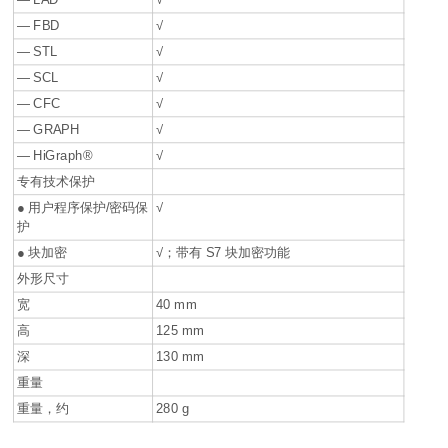
— FBD
√
— STL
√
— SCL
√
— CFC
√
— GRAPH
√
— HiGraph®
√
专有技术保护
● 用户程序保护/密码保
√
护
● 块加密
√；带有 S7 块加密功能
外形尺寸
宽
40 mm
高
125 mm
深
130 mm
重量
重量，约
280 g