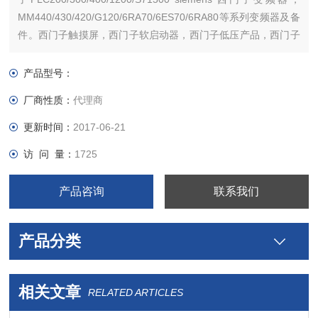
MM440/430/420/G120/6RA70/6ES70/6RA80等系列变频器及备
件。西门子触摸屏，西门子软启动器，西门子低压产品，西门子
数控伺服，西门子传动，西门子楼宇，西门子工控系列模块，在
本公司购买的产品，保证*，假一罚十，质保一年
产品型号：
厂商性质：
代理商
更新时间：
2017-06-21
访 问 量：
1725
产品咨询
联系我们
产品分类
相关文章
RELATED ARTICLES