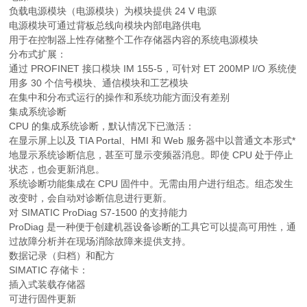
负载电源模块（电源模块）为模块提供 24 V 电源
电源模块可通过背板总线向模块内部电路供电
用于在控制器上性存储整个工作存储器内容的系统电源模块
分布式扩展：
通过 PROFINET 接口模块 IM 155-5，可针对 ET 200MP I/O 系统使
用多 30 个信号模块、通信模块和工艺模块
在集中和分布式运行的操作和系统功能方面没有差别
集成系统诊断
CPU 的集成系统诊断，默认情况下已激活：
在显示屏上以及 TIA Portal、HMI 和 Web 服务器中以普通文本形式*
地显示系统诊断信息，甚至可显示变频器消息。即使 CPU 处于停止
状态，也会更新消息。
系统诊断功能集成在 CPU 固件中。无需由用户进行组态。组态发生
改变时，会自动对诊断信息进行更新。
对 SIMATIC ProDiag S7-1500 的支持能力
ProDiag 是一种便于创建机器设备诊断的工具它可以提高可用性，通
过故障分析并在现场消除故障来提供支持。
数据记录（归档）和配方
SIMATIC 存储卡：
插入式装载存储器
可进行固件更新