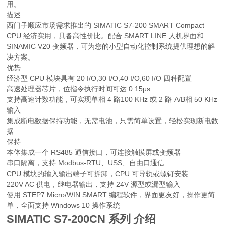
用。
描述
西门子顺应市场需求推出的 SIMATIC S7-200 SMART Compact
CPU 经济实用，具备高性价比。配合 SMART LINE 人机界面和
SINAMIC V20 变频器，可为您的小型自动化控制系统提供理想的解
决方案。
优势
经济型 CPU 模块具有 20 I/O,30 I/O,40 I/O,60 I/O 四种配置
高速处理器芯片，位指令执行时间可达 0.15μs
支持高速计数功能，可实现单相 4 路100 KHz 或 2 路 A/B相 50 KHz
输入
集成断电数据保持功能，无需电池，只需简单设置，轻松实现断电数
据
保持
本体集成一个 RS485 通信接口，可连接触摸屏或变频器
串口隔离，支持 Modbus-RTU、USS、自由口通信
CPU 模块的输入输出端子可拆卸，CPU 可导轨或螺钉安装
220V AC 供电，继电器输出，支持 24V 源型或漏型输入
使用 STEP7 Micro/WIN SMART 编程软件，界面更友好，操作更简
单，全面支持 Windows 10 操作系统
SIMATIC S7-200CN 系列 介绍