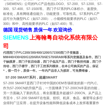
（SIEMENS）公司的PLC产品包括LOGO、S7-200、S7-1200、S7-
300、S7-400、S7-1500等。 西门子S7系列PLC体积小、速度快、
标准化
，具有网络通信能力，功能更强，可靠性高。S7系列PLC产
品可分为微型PLC（如S7-200），小规模性能要求的PLC（如S7-
300）和中、高性能要求的PLC（如S7-400）等。
德国
现货销售
质保一年
欢迎询价
SIEMENS
上海翰粤自动化系统有限公
司
代理西门子
PLC200/300/400/1200/S71500
西门子变频器，
MM440/430/420/G120/6RA70/6ES70/6RA80
等系列变频器及备件。西门
子触摸屏，西门子软启动器，西门子低压产品，西门子数控伺服，西门子
传动，西门子楼宇，西门子工控系列模块，在本公司购买的产品，保证
*，假一罚十，质保一年。一年内产品非人为损坏，可免费维修，
S7-200 SMART系列，超越SMART
S7-200 SMART是西门子针对中国的OEM市场研发的新一代PLC。
作为S7-200CN的升级产品，一方面继承了S7-200CN丰富的功能，
另一方面融入了新的亮点，将全面覆盖并超越S7-200CN。从产品上
市至今，S7-200 SMART在包装、纺织、机床、食品、橡塑等众多行
业得到广泛应用，在提升设备性能和降低设备成本上发挥着重要作