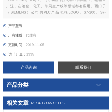
广泛，在冶金、化工、印刷生产线等领域都有应用。西门子
（SIEMENS）公司的PLC产品包括LOGO、S7-200、S7-
1200、S7-300、S7-400、S7-1500等。 西门子S7系列PLC体积
小、速度快、标准化，具有网络通信能力，功能更强，可靠性
产品型号：
高。
厂商性质：
代理商
更新时间：
2019-11-05
访 问 量：
1335
产品咨询
联系我们
产品分类
相关文章
RELATED ARTICLES